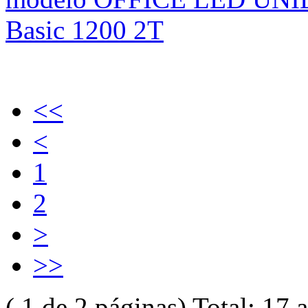
<<
<
1
2
>
>>
( 1 de 2 páginas) Total: 17 a