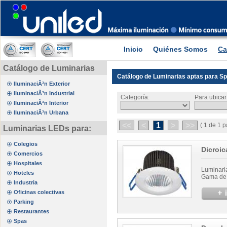
Inicio
Quiénes Somos
Ca
Catálogo de Luminarias
Catálogo de Luminarias aptas para S
IluminaciÃ³n Exterior
IluminaciÃ³n Industrial
Categoría:
Para ubicar
IluminaciÃ³n Interior
IluminaciÃ³n Urbana
<<
<
1
>
>>
( 1 de 1 p
Luminarias LEDs para:
Colegios
Dicroic
Comercios
Hospitales
Luminari
Hoteles
Gama de l
Industria
Oficinas colectivas
Parking
Restaurantes
Spas