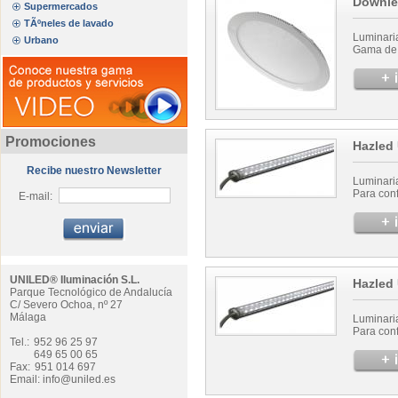
Downle
Supermercados
TÃºneles de lavado
Luminari
Urbano
Gama de l
Promociones
Hazled
Recibe nuestro Newsletter
Luminaria
Para conf
E-mail:
UNILED® Iluminación S.L.
Hazled
Parque Tecnológico de Andalucía
C/ Severo Ochoa, nº 27
Málaga
Luminaria
Para conf
Tel.:
952 96 25 97
649 65 00 65
Fax:
951 014 697
Email: info@uniled.es