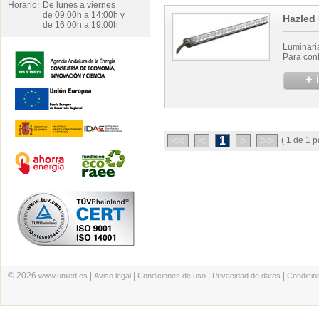
Horario:
De lunes a viernes
de 09:00h a 14:00h y
Hazled
de 16:00h a 19:00h
Luminaria
Para conf
<<
<
1
>
>>
( 1 de 1 p
© 2026
|
|
|
|
www.uniled.es
Aviso legal
Condiciones de uso
Privacidad de datos
Condicio